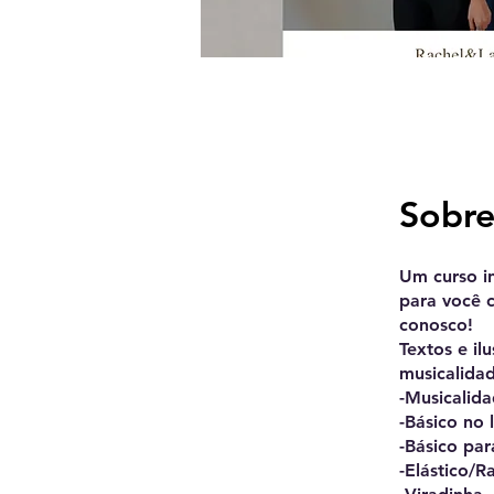
Sobr
Um curso in
para você c
conosco!
Textos e il
musicalidad
-Musicalid
-Básico no 
-Básico par
-Elástico/R