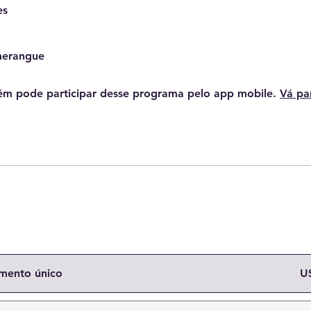
es
merangue
m pode participar desse programa pelo app mobile.
Vá pa
mento único
U