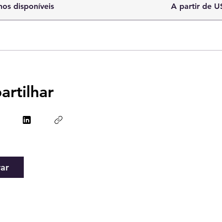
nos disponíveis
A partir de U
rtilhar
ar