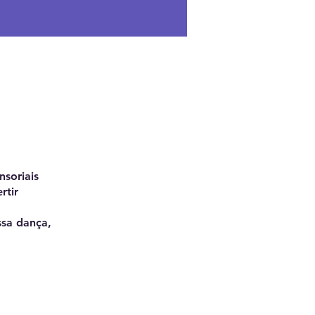
nsoriais
rtir
ssa dança,