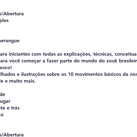
o/Abertura
ples
merangue
ra iniciantes com todas as explicações, técnicas, conceitua
para você começar a fazer parte do mundo do zouk brasileir
nosco!
lhados e ilustrações sobre os 10 movimentos básicos da no
e e muito mais.
ade
lugar
te e trás
aú
o/Abertura