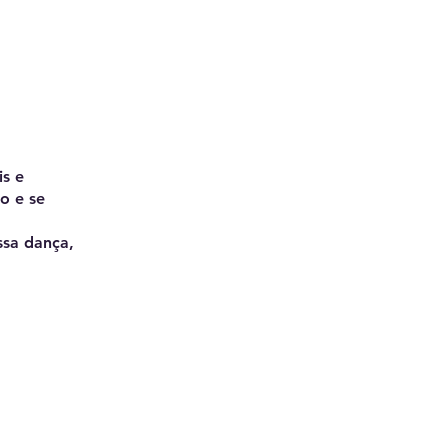
is e
o e se
ssa dança,