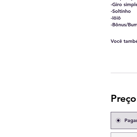
-Giro simpl
-Soltinho
-Iôiô
-Bônus/Bu
Você també
Preço
Paga