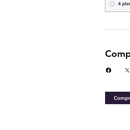
4 pla
Compa
Compr