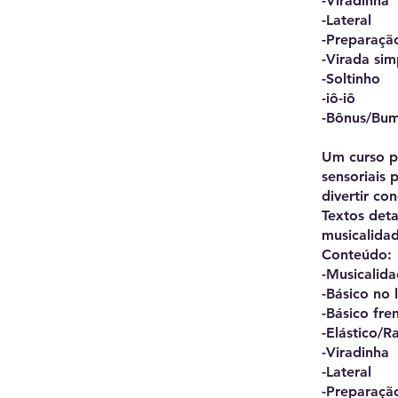
-Viradinha
-Lateral
-Preparaçã
-Virada sim
-Soltinho
-iô-iô
-Bônus/Bu
Um curso pa
sensoriais 
divertir co
Textos deta
musicalidad
Conteúdo:
-Musicalid
-Básico no 
-Básico fren
-Elástico/R
-Viradinha
-Lateral
-Preparaçã